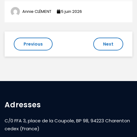
Annie CLÉMENT
5 juin 2026
Navigation
Previous
Next
de
l’article
Adresses
C/0 FFA 3, place de la Coupole, BP 98, 94223 Charenton
cedex (France)